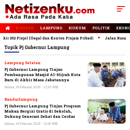
E-PAPER
LAMPUNG
HUKUM
POLITIK
EKON
302 Pinjol Illegal dan Konten Pinjam Pribadi
Jalan Rusak Domi
Topik
Pj Gubernur Lampung
Lampung Selatan
Pj Gubernur Lampung Tinjau
Pembangunan Masjid Al-Hijrah Kota
Baru di Akhir Masa Jabatannya
Selasa, 18 Februari 2025 - 12:30 WIB
Bandarlampung
Pj Gubernur Lampung Tinjau Program
Makan Bergizi Gratis di Sekolah,
Dukung Generasi Sehat dan Cerdas
Selasa, 18 Februari 2025 - 12:28 WIB