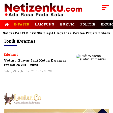
E-PAPER
LAMPUNG
HUKUM
POLITIK
EKON
Satgas PASTI Blokir 302 Pinjol Illegal dan Konten Pinjam Pribadi
Topik
Kwarnas
Edukasi
Voting, Buwas Jadi Ketua Kwarnas
Pramuka 2018-2023
Sabtu, 29 September 2018 - 07:00 WIB