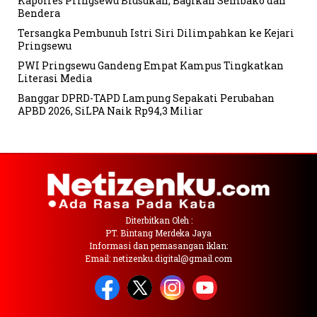
Kapolres Pringsewu Blusukan, Bagikan Sembako dan
Bendera
Tersangka Pembunuh Istri Siri Dilimpahkan ke Kejari
Pringsewu
PWI Pringsewu Gandeng Empat Kampus Tingkatkan
Literasi Media
Banggar DPRD-TAPD Lampung Sepakati Perubahan
APBD 2026, SiLPA Naik Rp94,3 Miliar
Diterbitkan Oleh :
PT. Bintang Merdeka Jaya
Informasi dan pemasangan iklan:
Email: netizenku.digital@gmail.com