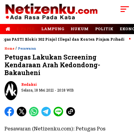
E-PAPER
LAMPUNG
HUKUM
POLITIK
EKON
s PASTI Blokir 302 Pinjol Illegal dan Konten Pinjam Pribadi
Ja
/
Home
Pesawaran
Petugas Lakukan Screening
Kendaraan Arah Kedondong-
Bakauheni
Redaksi
Selasa, 18 Mei 2021 - 20:18 WIB
Pesawaran (Netizenku.com): Petugas Pos