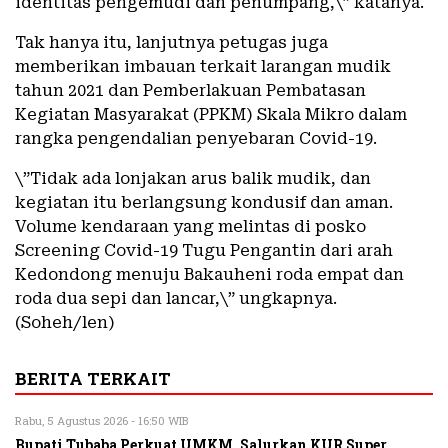
identitas pengemudi dan penumpang,\” katanya.
Tak hanya itu, lanjutnya petugas juga
memberikan imbauan terkait larangan mudik
tahun 2021 dan Pemberlakuan Pembatasan
Kegiatan Masyarakat (PPKM) Skala Mikro dalam
rangka pengendalian penyebaran Covid-19.
\”Tidak ada lonjakan arus balik mudik, dan
kegiatan itu berlangsung kondusif dan aman.
Volume kendaraan yang melintas di posko
Screening Covid-19 Tugu Pengantin dari arah
Kedondong menuju Bakauheni roda empat dan
roda dua sepi dan lancar,\” ungkapnya.
(Soheh/len)
BERITA TERKAIT
Rabu, 5 Agustus 2026 - 16:50 WIB
Bupati Tubaba Perkuat UMKM, Salurkan KUR Super