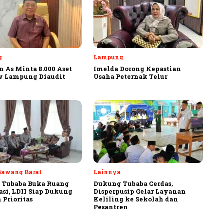
g
Lampung
 As Minta 8.000 Aset
Imelda Dorong Kepastian
v Lampung Diaudit
Usaha Peternak Telur
Bawang Barat
Lainnya
 Tubaba Buka Ruang
Dukung Tubaba Cerdas,
asi, LDII Siap Dukung
Disperpusip Gelar Layanan
 Prioritas
Keliling ke Sekolah dan
Pesantren