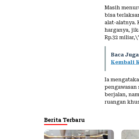
Masih menuru
bisa terlaks
alat-alatnya.
harganya, jik
Rp.32 miliar,\
Baca Juga
Kembali 
Ia mengatakan
pengawasan s
berjalan, na
ruangan khus
Berita Terbaru