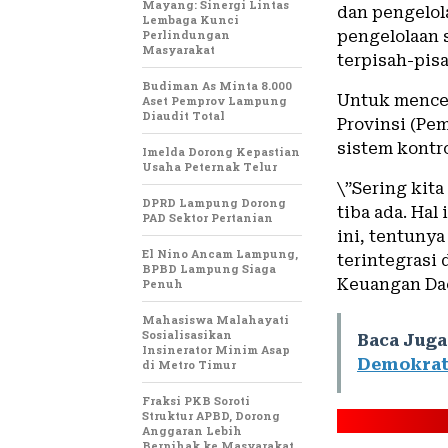
Mayang: Sinergi Lintas
dan pengelol
Lembaga Kunci
Perlindungan
pengelolaan s
Masyarakat
terpisah-pisa
Budiman As Minta 8.000
Untuk menceg
Aset Pemprov Lampung
Diaudit Total
Provinsi (Pe
sistem kontr
Imelda Dorong Kepastian
Usaha Peternak Telur
\”Sering kit
DPRD Lampung Dorong
tiba ada. Hal
PAD Sektor Pertanian
ini, tentuny
El Nino Ancam Lampung,
terintegrasi 
BPBD Lampung Siaga
Keuangan Dae
Penuh
Mahasiswa Malahayati
Sosialisasikan
Baca Juga
Insinerator Minim Asap
Demokrat
di Metro Timur
Fraksi PKB Soroti
Struktur APBD, Dorong
Anggaran Lebih
Berpihak ke Masyarakat