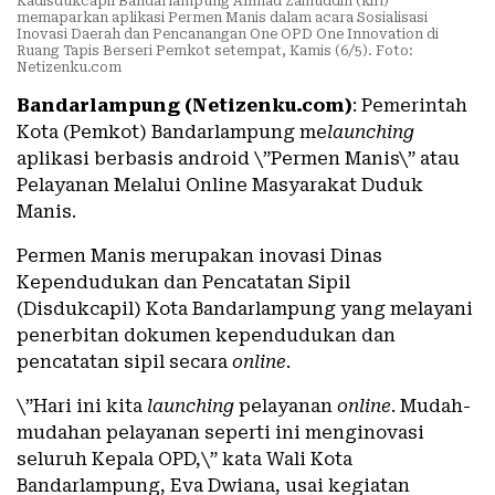
Kadisdukcapil Bandarlampung Ahmad Zainuddin (kiri)
memaparkan aplikasi Permen Manis dalam acara Sosialisasi
Inovasi Daerah dan Pencanangan One OPD One Innovation di
Ruang Tapis Berseri Pemkot setempat, Kamis (6/5). Foto:
Netizenku.com
Bandarlampung (Netizenku.com)
: Pemerintah
Kota (Pemkot) Bandarlampung me
launching
aplikasi berbasis android \”Permen Manis\” atau
Pelayanan Melalui Online Masyarakat Duduk
Manis.
Permen Manis merupakan inovasi Dinas
Kependudukan dan Pencatatan Sipil
(Disdukcapil) Kota Bandarlampung yang melayani
penerbitan dokumen kependudukan dan
pencatatan sipil secara
online
.
\”Hari ini kita
launching
pelayanan
online
. Mudah-
mudahan pelayanan seperti ini menginovasi
seluruh Kepala OPD,\” kata Wali Kota
Bandarlampung, Eva Dwiana, usai kegiatan