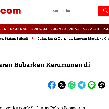
TIK
EKONOMI
EDUKASI
ADDVERTORIAL
CELOTEH
KO
injam Pribadi
Jalan Rusak Dominasi Laporan Masuk ke Ombud
waran Bubarkan Kerumunan di
etizenku.com): Satlantas Polres Pesawaran