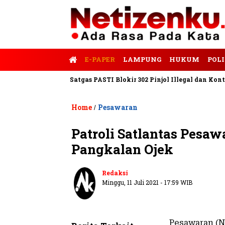
E-PAPER
LAMPUNG
HUKUM
POLI
alis Tempo
Satgas PASTI Blokir 302 Pinjol Illegal dan Konten P
Home
Pesawaran
/
Patroli Satlantas Pesa
Pangkalan Ojek
Redaksi
Minggu, 11 Juli 2021 - 17:59 WIB
Pesawaran (N