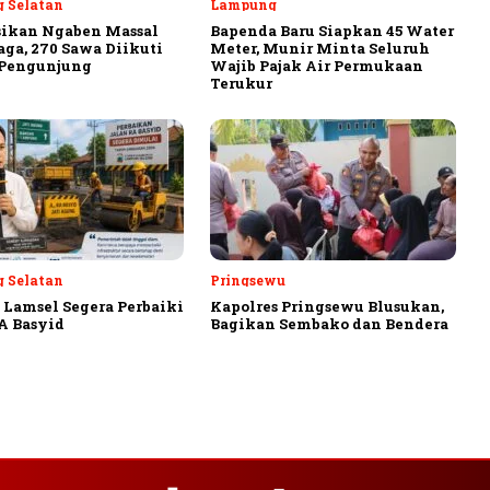
 Selatan
Lampung
sikan Ngaben Massal
Bapenda Baru Siapkan 45 Water
aga, 270 Sawa Diikuti
Meter, Munir Minta Seluruh
 Pengunjung
Wajib Pajak Air Permukaan
Terukur
 Selatan
Pringsewu
Lamsel Segera Perbaiki
Kapolres Pringsewu Blusukan,
A Basyid
Bagikan Sembako dan Bendera