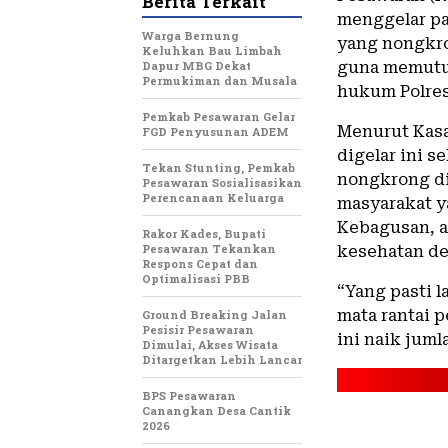
Berita Terkait
menggelar p
Warga Bernung
yang nongkro
Keluhkan Bau Limbah
Dapur MBG Dekat
guna memutus
Permukiman dan Musala
hukum Polres
Pemkab Pesawaran Gelar
Menurut Kasat
FGD Penyusunan ADEM
digelar ini 
Tekan Stunting, Pemkab
nongkrong di
Pesawaran Sosialisasikan
Perencanaan Keluarga
masyarakat y
Kebagusan, a
Rakor Kades, Bupati
Pesawaran Tekankan
kesehatan d
Respons Cepat dan
Optimalisasi PBB
“Yang pasti l
mata rantai 
Ground Breaking Jalan
Pesisir Pesawaran
ini naik juml
Dimulai, Akses Wisata
Ditargetkan Lebih Lancar
BPS Pesawaran
Canangkan Desa Cantik
2026