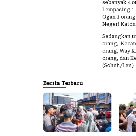
sebanyak 4 o
Lempasing 1 
Ogan 1 orang
Negeri Katon
Sedangkan un
orang, Kecam
orang, Way K
orang, dan K
(Soheh/Len)
Berita Terbaru