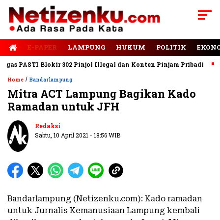
E-PAPER
LAMPUNG
HUKUM
POLITIK
EKON
s PASTI Blokir 302 Pinjol Illegal dan Konten Pinjam Pribadi
Jal
/
Home
Bandarlampung
Mitra ACT Lampung Bagikan Kado
Ramadan untuk JFH
Baca Juga
Pemkot Bandar Lampung
Tertibkan Kabel Provider Semrawut
Redaksi
Sabtu, 10 April 2021 - 18:56 WIB
Bandarlampung (Netizenku.com): Kado ramadan
untuk Jurnalis Kemanusiaan Lampung kembali