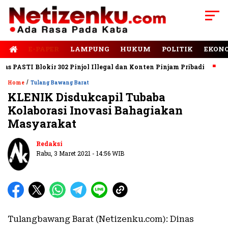
E-PAPER
LAMPUNG
HUKUM
POLITIK
EKON
PASTI Blokir 302 Pinjol Illegal dan Konten Pinjam Pribadi
Jala
/
Home
Tulang Bawang Barat
KLENIK Disdukcapil Tubaba
Kolaborasi Inovasi Bahagiakan
Masyarakat
Redaksi
Rabu, 3 Maret 2021 - 14:56 WIB
Tulangbawang Barat (Netizenku.com): Dinas