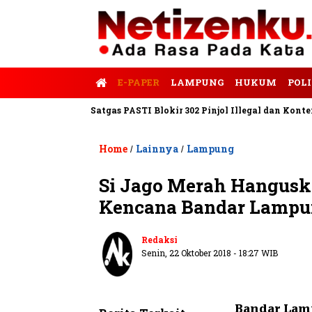
E-PAPER
LAMPUNG
HUKUM
POLI
lis Tempo
Satgas PASTI Blokir 302 Pinjol Illegal dan Konten Pin
Home
Lainnya
Lampung
/
/
Si Jago Merah Hanguska
Kencana Bandar Lamp
Redaksi
Senin, 22 Oktober 2018 - 18:27 WIB
Bandar Lam