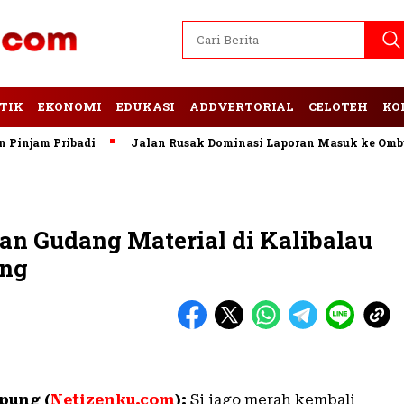
TIK
EKONOMI
EDUKASI
ADDVERTORIAL
CELOTEH
KO
jam Pribadi
Jalan Rusak Dominasi Laporan Masuk ke Ombuds
n Gudang Material di Kalibalau
ung
pung (
Netizenku.com
):
Si jago merah kembali