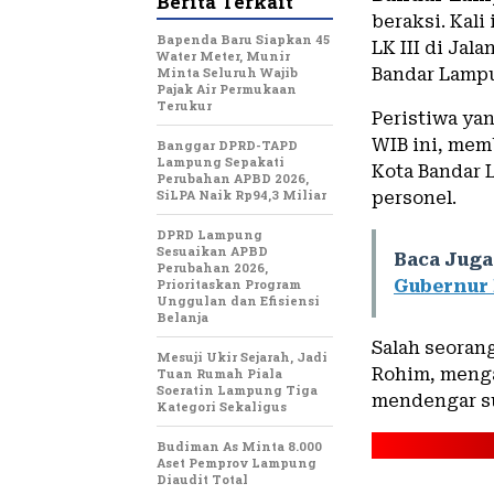
Berita Terkait
beraksi. Kali
Bapenda Baru Siapkan 45
LK III di Jal
Water Meter, Munir
Minta Seluruh Wajib
Bandar Lamp
Pajak Air Permukaan
Terukur
Peristiwa yan
WIB ini, mem
Banggar DPRD-TAPD
Lampung Sepakati
Kota Bandar 
Perubahan APBD 2026,
SiLPA Naik Rp94,3 Miliar
personel.
DPRD Lampung
Sesuaikan APBD
Baca Juga
Perubahan 2026,
Prioritaskan Program
Gubernur 
Unggulan dan Efisiensi
Belanja
Salah seoran
Mesuji Ukir Sejarah, Jadi
Rohim, menga
Tuan Rumah Piala
Soeratin Lampung Tiga
mendengar su
Kategori Sekaligus
Budiman As Minta 8.000
Aset Pemprov Lampung
Diaudit Total