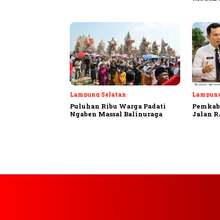
Lampung Selatan
Lampung
Puluhan Ribu Warga Padati
Pemkab 
Ngaben Massal Balinuraga
Jalan R