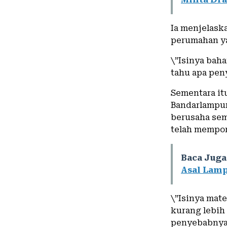
Ia menjelask
perumahan y
\”Isinya ba
tahu apa pen
Sementara it
Bandarlampun
berusaha se
telah mempor
Baca Juga
Asal Lam
\”Isinya mat
kurang lebih 
penyebabnya 