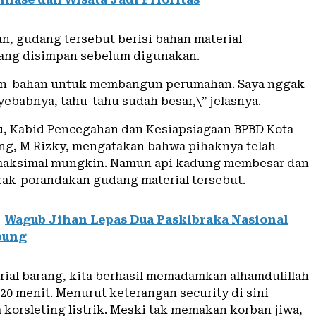
an, gudang tersebut berisi bahan material
ang disimpan sebelum digunakan.
han-bahan untuk membangun perumahan. Saya nggak
yebabnya, tahu-tahu sudah besar,\” jelasnya.
u, Kabid Pencegahan dan Kesiapsiagaan BPBD Kota
g, M Rizky, mengatakan bahwa pihaknya telah
maksimal mungkin. Namun api kadung membesar dan
ak-porandakan gudang material tersebut.
Wagub Jihan Lepas Dua Paskibraka Nasional
pung
erial barang, kita berhasil memadamkan alhamdulillah
20 menit. Menurut keterangan security di sini
korsleting listrik. Meski tak memakan korban jiwa,