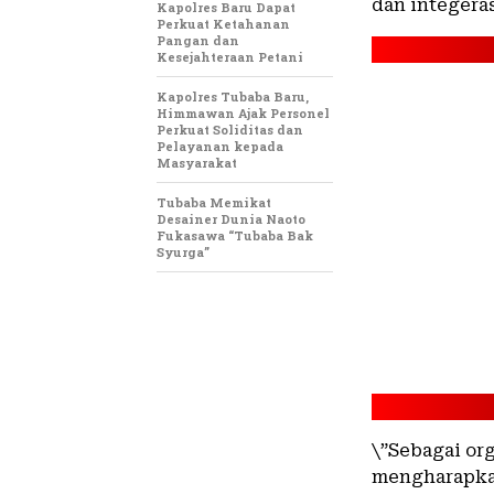
dan integeras
Kapolres Baru Dapat
Perkuat Ketahanan
Pangan dan
Kesejahteraan Petani
Kapolres Tubaba Baru,
Himmawan Ajak Personel
Perkuat Soliditas dan
Pelayanan kepada
Masyarakat
Tubaba Memikat
Desainer Dunia Naoto
Fukasawa “Tubaba Bak
Syurga”
\”Sebagai or
mengharapkan