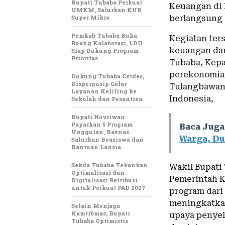
Bupati Tubaba Perkuat
Keuangan di 
UMKM, Salurkan KUR
Super Mikro
berlangsung d
Pemkab Tubaba Buka
Kegiatan ters
Ruang Kolaborasi, LDII
keuangan da
Siap Dukung Program
Prioritas
Tubaba, Kepa
perekonomian
Dukung Tubaba Cerdas,
Disperpusip Gelar
Tulangbawang
Layanan Keliling ke
Indonesia,
Sekolah dan Pesantren
Bupati Novriwan
Paparkan 5 Program
Baca Juga
Unggulan, Baznas
Warga, Du
Salurkan Beasiswa dan
Bantuan Lansia
Sekda Tubaba Tekankan
Wakil Bupati
Optimalisasi dan
Pemerintah 
Digitalisasi Retribusi
untuk Perkuat PAD 2027
program dari
meningkatkan
Selain Menjaga
Kamtibmas, Bupati
upaya penyel
Tubaba Optimistis