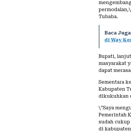
mengembangk
permodalan,\
Tubaba.
Baca Juga
di Way K
Bupati, lanj
masyarakat y
dapat merasa
Sementara k
Kabupaten Tu
dikukuhkan 
\”Saya mengu
Pemerintah K
sudah cukup 
di kabupaten