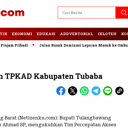
TIK
EKONOMI
EDUKASI
ADDVERTORIAL
CELOTEH
KO
m Pribadi
Jalan Rusak Dominasi Laporan Masuk ke Ombudsma
 TPKAD Kabupaten Tubaba
 Barat (Netizenku.com): Bupati Tulangbawang
ar Ahmad SP, mengukuhkan Tim Percepatan Akses