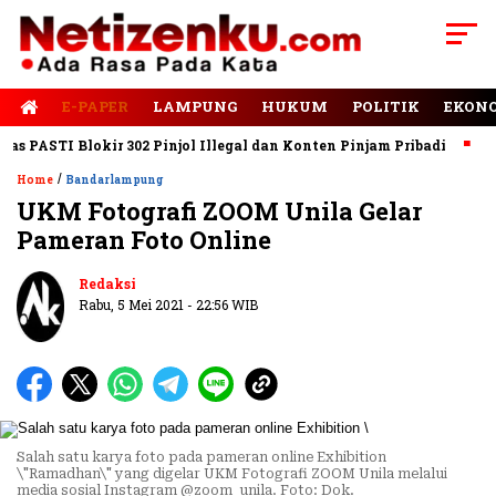
E-PAPER
LAMPUNG
HUKUM
POLITIK
EKON
PASTI Blokir 302 Pinjol Illegal dan Konten Pinjam Pribadi
Jala
/
Home
Bandarlampung
UKM Fotografi ZOOM Unila Gelar
Pameran Foto Online
Redaksi
Rabu, 5 Mei 2021 - 22:56 WIB
Salah satu karya foto pada pameran online Exhibition
\"Ramadhan\" yang digelar UKM Fotografi ZOOM Unila melalui
media sosial Instagram @zoom_unila. Foto: Dok.