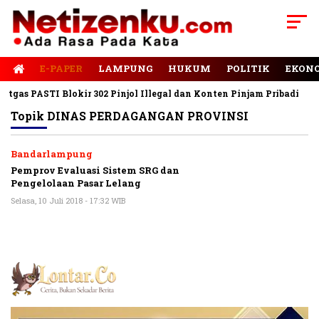
E-PAPER
LAMPUNG
HUKUM
POLITIK
EKON
gas PASTI Blokir 302 Pinjol Illegal dan Konten Pinjam Pribadi
Topik
DINAS PERDAGANGAN PROVINSI
Bandarlampung
Pemprov Evaluasi Sistem SRG dan
Pengelolaan Pasar Lelang
Selasa, 10 Juli 2018 - 17:32 WIB