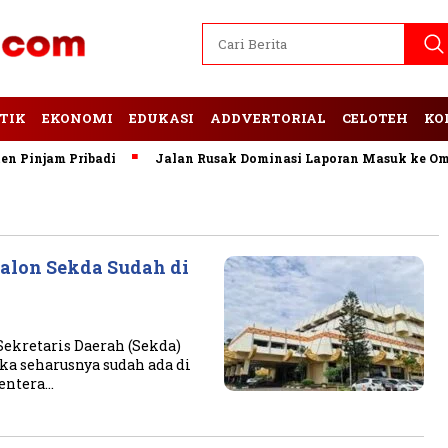
TIK
EKONOMI
EDUKASI
ADDVERTORIAL
CELOTEH
KO
Pinjam Pribadi
Jalan Rusak Dominasi Laporan Masuk ke Omb
alon Sekda Sudah di
ekretaris Daerah (Sekda)
uka seharusnya sudah ada di
entera…