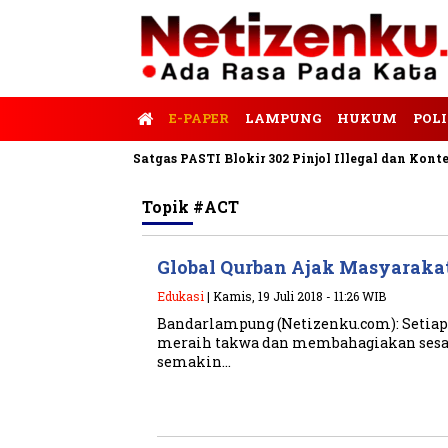
E-PAPER
LAMPUNG
HUKUM
POLI
rnalis Tempo
Satgas PASTI Blokir 302 Pinjol Illegal dan Konten 
Topik
#ACT
Global Qurban Ajak Masyaraka
Edukasi
| Kamis, 19 Juli 2018 - 11:26 WIB
Bandarlampung (Netizenku.com): Setiap 
meraih takwa dan membahagiakan sesa
semakin…