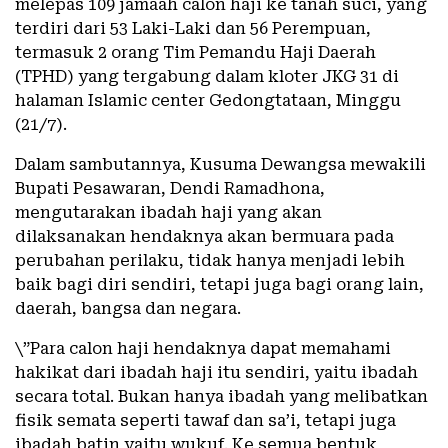
melepas 109 jamaah calon haji ke tanah suci, yang
terdiri dari 53 Laki-Laki dan 56 Perempuan,
termasuk 2 orang Tim Pemandu Haji Daerah
(TPHD) yang tergabung dalam kloter JKG 31 di
halaman Islamic center Gedongtataan, Minggu
(21/7).
Dalam sambutannya, Kusuma Dewangsa mewakili
Bupati Pesawaran, Dendi Ramadhona,
mengutarakan ibadah haji yang akan
dilaksanakan hendaknya akan bermuara pada
perubahan perilaku, tidak hanya menjadi lebih
baik bagi diri sendiri, tetapi juga bagi orang lain,
daerah, bangsa dan negara.
\”Para calon haji hendaknya dapat memahami
hakikat dari ibadah haji itu sendiri, yaitu ibadah
secara total. Bukan hanya ibadah yang melibatkan
fisik semata seperti tawaf dan sa’i, tetapi juga
ibadah batin yaitu wukuf. Ke semua bentuk