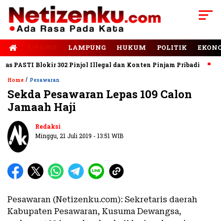
E-PAPER
LAMPUNG
HUKUM
POLITIK
EKON
PASTI Blokir 302 Pinjol Illegal dan Konten Pinjam Pribadi
Jala
/
Home
Pesawaran
Sekda Pesawaran Lepas 109 Calon
Jamaah Haji
Redaksi
Minggu, 21 Juli 2019 - 13:51 WIB
Pesawaran (Netizenku.com): Sekretaris daerah
Kabupaten Pesawaran, Kusuma Dewangsa,