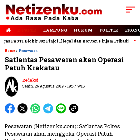
E-PAPER
LAMPUNG
HUKUM
POLITIK
EKON
s PASTI Blokir 302 Pinjol Illegal dan Konten Pinjam Pribadi
Jal
/
Home
Pesawaran
Satlantas Pesawaran akan Operasi
Patuh Krakatau
Redaksi
Senin, 26 Agustus 2019 - 19:57 WIB
Pesawaran (Netizenku.com): Satlantas Polres
Pesawaran akan menggelar Operasi Patuh