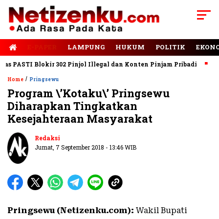
E-PAPER
LAMPUNG
HUKUM
POLITIK
EKON
PASTI Blokir 302 Pinjol Illegal dan Konten Pinjam Pribadi
Jala
/
Home
Pringsewu
Program \’Kotaku\’ Pringsewu
Diharapkan Tingkatkan
Kesejahteraan Masyarakat
Redaksi
Jumat, 7 September 2018 - 13:46 WIB
Pringsewu (Netizenku.com):
Wakil Bupati