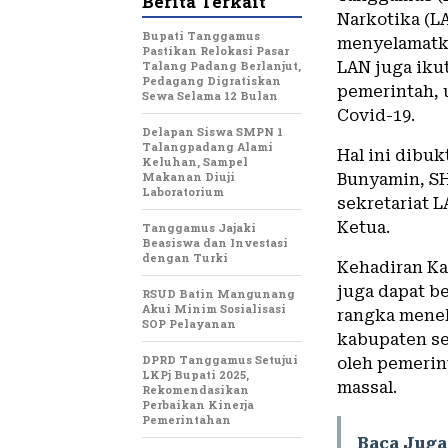
Berita Terkait
Narkotika (L
Bupati Tanggamus
menyelamatka
Pastikan Relokasi Pasar
Talang Padang Berlanjut,
LAN juga iku
Pedagang Digratiskan
pemerintah,
Sewa Selama 12 Bulan
Covid-19.
Delapan Siswa SMPN 1
Talangpadang Alami
Hal ini dibu
Keluhan, Sampel
Makanan Diuji
Bunyamin, S
Laboratorium
sekretariat 
Ketua.
Tanggamus Jajaki
Beasiswa dan Investasi
dengan Turki
Kehadiran Ka
juga dapat b
RSUD Batin Mangunang
Akui Minim Sosialisasi
rangka menek
SOP Pelayanan
kabupaten se
DPRD Tanggamus Setujui
oleh pemerin
LKPj Bupati 2025,
massal.
Rekomendasikan
Perbaikan Kinerja
Pemerintahan
Baca Juga