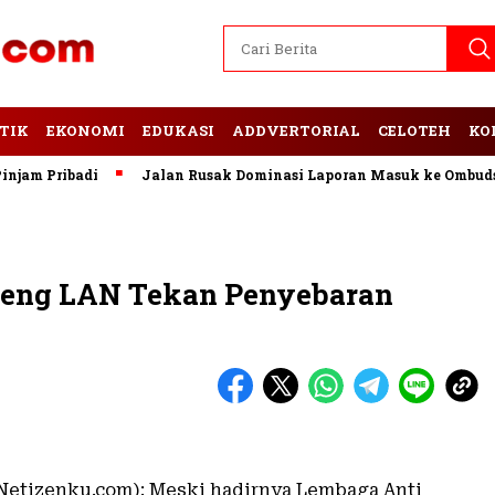
TIK
EKONOMI
EDUKASI
ADDVERTORIAL
CELOTEH
KO
 Pribadi
Jalan Rusak Dominasi Laporan Masuk ke Ombudsman
deng LAN Tekan Penyebaran
etizenku.com): Meski hadirnya Lembaga Anti