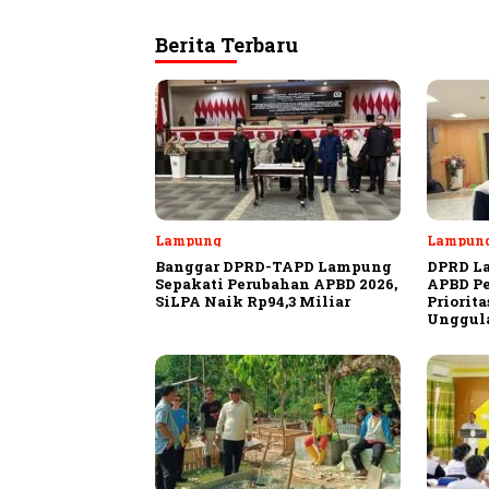
Berita Terbaru
Lampung
Lampun
Banggar DPRD-TAPD Lampung
DPRD L
Sepakati Perubahan APBD 2026,
APBD Pe
SiLPA Naik Rp94,3 Miliar
Priorit
Unggula