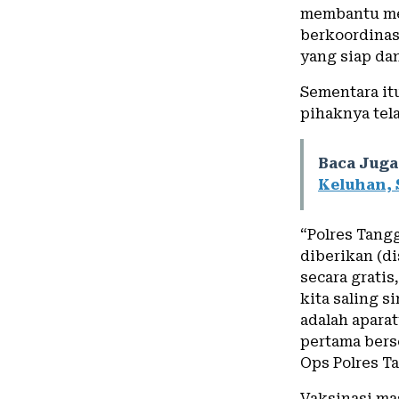
membantu men
berkoordinas
yang siap dan
Sementara it
pihaknya tel
Baca Juga
Keluhan, 
“Polres Tang
diberikan (d
secara gratis
kita saling s
adalah apara
pertama bers
Ops Polres T
Vaksinasi ma