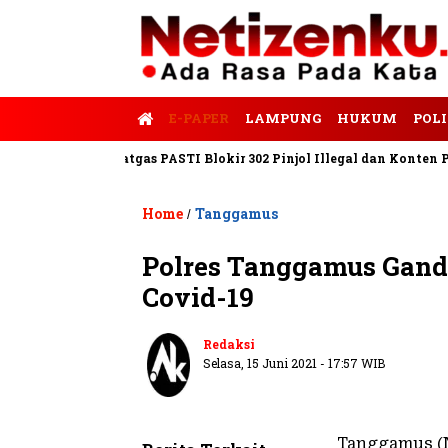
E-PAPER
LAMPUNG
HUKUM
POLI
 Tempo
Satgas PASTI Blokir 302 Pinjol Illegal dan Konten Pinjam
Home
Tanggamus
/
Polres Tanggamus Gan
Covid-19
Redaksi
Selasa, 15 Juni 2021 - 17:57 WIB
Tanggamus (N