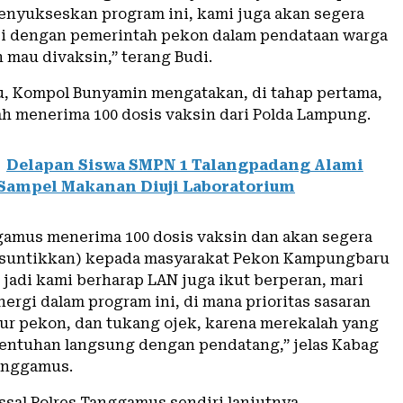
yukseskan program ini, kami juga akan segera
i dengan pemerintah pekon dalam pendataan warga
 mau divaksin,” terang Budi.
u, Kompol Bunyamin mengatakan, di tahap pertama,
ah menerima 100 dosis vaksin dari Polda Lampung.
Delapan Siswa SMPN 1 Talangpadang Alami
Sampel Makanan Diuji Laboratorium
gamus menerima 100 dosis vaksin dan akan segera
isuntikkan) kepada masyarakat Pekon Kampungbaru
, jadi kami berharap LAN juga ikut berperan, mari
inergi dalam program ini, di mana prioritas sasaran
tur pekon, dan tukang ojek, karena merekalah yang
entuhan langsung dengan pendatang,” jelas Kabag
anggamus.
ssal Polres Tanggamus sendiri lanjutnya,