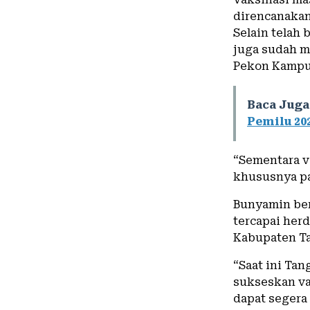
direncanakan
Selain telah
juga sudah m
Pekon Kampu
Baca Juga
Pemilu 20
“Sementara v
khususnya pa
Bunyamin ber
tercapai her
Kabupaten T
“Saat ini Ta
sukseskan va
dapat segera 