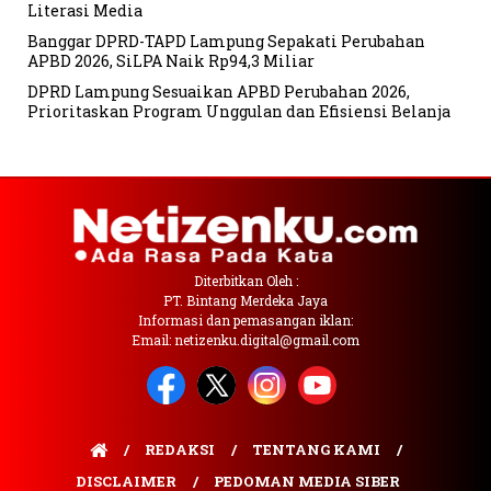
Literasi Media
Banggar DPRD-TAPD Lampung Sepakati Perubahan
APBD 2026, SiLPA Naik Rp94,3 Miliar
DPRD Lampung Sesuaikan APBD Perubahan 2026,
Prioritaskan Program Unggulan dan Efisiensi Belanja
Diterbitkan Oleh :
PT. Bintang Merdeka Jaya
Informasi dan pemasangan iklan:
Email: netizenku.digital@gmail.com
REDAKSI
TENTANG KAMI
DISCLAIMER
PEDOMAN MEDIA SIBER