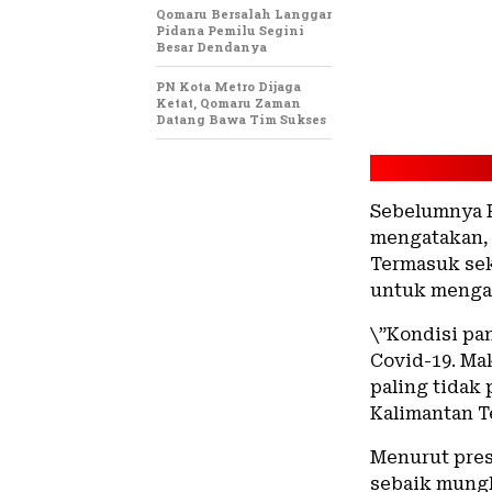
Qomaru Bersalah Langgar
Pidana Pemilu Segini
Besar Dendanya
PN Kota Metro Dijaga
Ketat, Qomaru Zaman
Datang Bawa Tim Sukses
Sebelumnya P
mengatakan, 
Termasuk sek
untuk mengat
\”Kondisi pa
Covid-19. Ma
paling tidak
Kalimantan T
Menurut pres
sebaik mungk