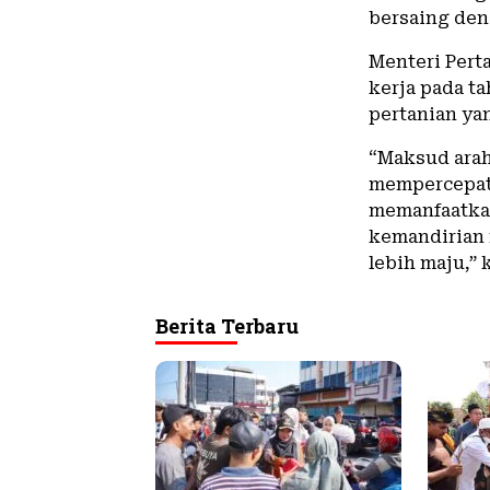
bersaing den
Menteri Pert
kerja pada t
pertanian ya
“Maksud arah
mempercepat 
memanfaatkan
kemandirian n
lebih maju,” 
Berita Terbaru