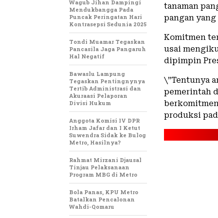
Wagub Jihan Dampingi
tanaman pan
Mendukbangga Pada
Puncak Peringatan Hari
pangan yang 
Kontrasepsi Sedunia 2025
Komitmen ter
Tondi Muamar Tegaskan
usai mengiku
Pancasila Jaga Pangaruh
Hal Negatif
dipimpin Pre
Bawaslu Lampung
\”Tentunya a
Tegaskan Pentingnynya
Tertib Administrasi dan
pemerintah d
Akuraasi Pelaporan
berkomitmen 
Divisi Hukum
produksi padi
Anggota Komisi IV DPR
Irham Jafar dan I Ketut
Suwendra Sidak ke Bulog
Metro, Hasilnya?
Rahmat Mirzani Djausal
Tinjau Pelaksanaan
Program MBG di Metro
Bola Panas, KPU Metro
Batalkan Pencalonan
Wahdi-Qomaru