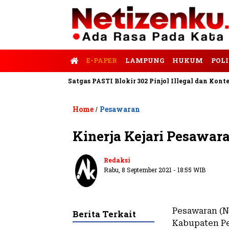
E-PAPER
LAMPUNG
HUKUM
POLI
alis Tempo
Satgas PASTI Blokir 302 Pinjol Illegal dan Konten P
Home
Pesawaran
/
Kinerja Kejari Pesawa
Redaksi
Rabu, 8 September 2021 - 18:55 WIB
Pesawaran (N
Berita Terkait
Kabupaten Pe