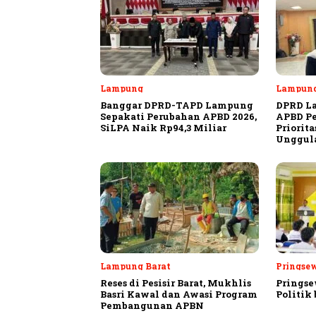
Lampung
Lampun
Banggar DPRD-TAPD Lampung
DPRD L
Sepakati Perubahan APBD 2026,
APBD Pe
SiLPA Naik Rp94,3 Miliar
Priorit
Unggula
Lampung Barat
Pringse
Reses di Pesisir Barat, Mukhlis
Pringse
Basri Kawal dan Awasi Program
Politik
Pembangunan APBN