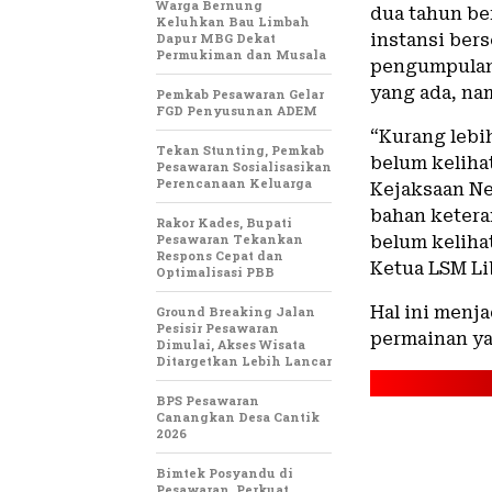
Warga Bernung
dua tahun ber
Keluhkan Bau Limbah
Dapur MBG Dekat
instansi bers
Permukiman dan Musala
pengumpulan 
yang ada, nam
Pemkab Pesawaran Gelar
FGD Penyusunan ADEM
“Kurang lebi
Tekan Stunting, Pemkab
belum kelihat
Pesawaran Sosialisasikan
Perencanaan Keluarga
Kejaksaan N
bahan ketera
Rakor Kades, Bupati
Pesawaran Tekankan
belum keliha
Respons Cepat dan
Ketua LSM Lib
Optimalisasi PBB
Hal ini menj
Ground Breaking Jalan
Pesisir Pesawaran
permainan ya
Dimulai, Akses Wisata
Ditargetkan Lebih Lancar
BPS Pesawaran
Canangkan Desa Cantik
2026
Bimtek Posyandu di
Pesawaran, Perkuat