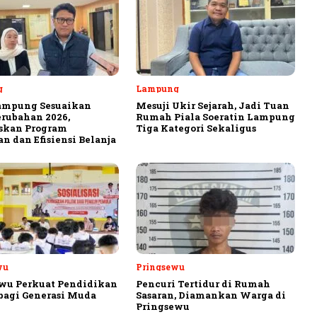
g
Lampung
ampung Sesuaikan
Mesuji Ukir Sejarah, Jadi Tuan
rubahan 2026,
Rumah Piala Soeratin Lampung
askan Program
Tiga Kategori Sekaligus
n dan Efisiensi Belanja
wu
Pringsewu
wu Perkuat Pendidikan
Pencuri Tertidur di Rumah
 bagi Generasi Muda
Sasaran, Diamankan Warga di
Pringsewu