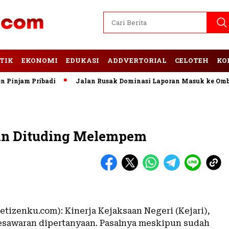
TIK
EKONOMI
EDUKASI
ADDVERTORIAL
CELOTEH
KO
injam Pribadi
Jalan Rusak Dominasi Laporan Masuk ke Ombud
ran Dituding Melempem
etizenku.com): Kinerja Kejaksaan Negeri (Kejari),
sawaran dipertanyaan. Pasalnya meskipun sudah