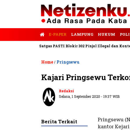
E-PAPER
LAMPUNG
HUKUM
POLI
lis Tempo
Satgas PASTI Blokir 302 Pinjol Illegal dan Konten Pi
Home
Pringsewu
/
Kajari Pringsewu Terkon
Redaksi
Selasa, 1 September 2020 - 19:37 WIB
Pringsewu (N
Berita Terkait
kantor Kejar