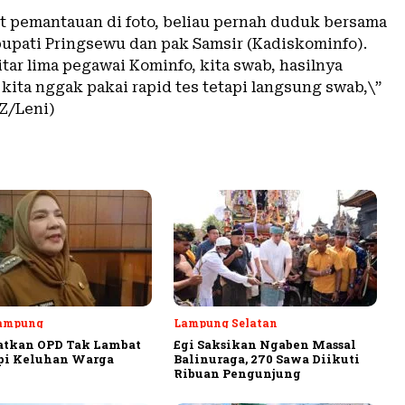
aat pemantauan di foto, beliau pernah duduk bersama
upati Pringsewu dan pak Samsir (Kadiskominfo).
tar lima pegawai Kominfo, kita swab, hasilnya
, kita nggak pakai rapid tes tetapi langsung swab,\”
RZ/Leni)
ampung
Lampung Selatan
atkan OPD Tak Lambat
Egi Saksikan Ngaben Massal
pi Keluhan Warga
Balinuraga, 270 Sawa Diikuti
Ribuan Pengunjung