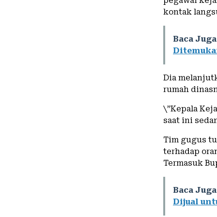
pegawai keja
kontak langs
Baca Juga
Ditemuka
Dia melanjutk
rumah dinasn
\”Kepala Keja
saat ini seda
Tim gugus tu
terhadap ora
Termasuk Bup
Baca Juga
Dijual un