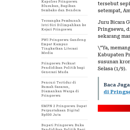
Kapolres Pringsewu
tersebut sepi
Blusukan, Bagikan
Sembako dan Bendera
setempat, Amr
Tersangka Pembunuh
Juru Bicara 
Istri Siri Dilimpahkan ke
Pringsewu, d
Kejari Pringsewu
sekarang mas
PWI Pringsewu Gandeng
Empat Kampus
\”Ya, memang
Tingkatkan Literasi
Media
Kabupaten Pr
susunan kron
Pringsewu Perkuat
Pendidikan Politik bagi
Selasa (1/9).
Generasi Muda
Pencuri Tertidur di
Baca Juga
Rumah Sasaran,
Diamankan Warga di
di Pring
Pringsewu
SMPN 2 Pringsewu Dapat
Perpustakaan Digital
Rp500 Juta
Bupati Pringsewu Buka
Pendidikan Politik Bagi