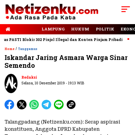
E-PAPER
LAMPUNG
HUKUM
POLITIK
EKON
PASTI Blokir 302 Pinjol Illegal dan Konten Pinjam Pribadi
Jala
/
Home
Tanggamus
Iskandar Jaring Asmara Warga Sinar
Semendo
Redaksi
Selasa, 10 Desember 2019 - 19:13 WIB
Talangpadang (Netizenku.com): Serap aspirasi
konstituen, Anggota DPRD Kabupaten