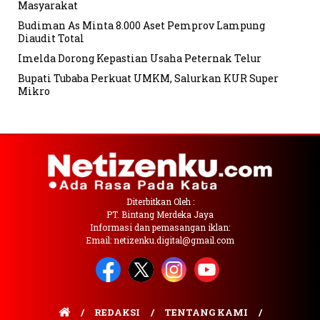
Masyarakat
Budiman As Minta 8.000 Aset Pemprov Lampung
Diaudit Total
Imelda Dorong Kepastian Usaha Peternak Telur
Bupati Tubaba Perkuat UMKM, Salurkan KUR Super
Mikro
Diterbitkan Oleh :
PT. Bintang Merdeka Jaya
Informasi dan pemasangan iklan:
Email: netizenku.digital@gmail.com
REDAKSI
TENTANG KAMI