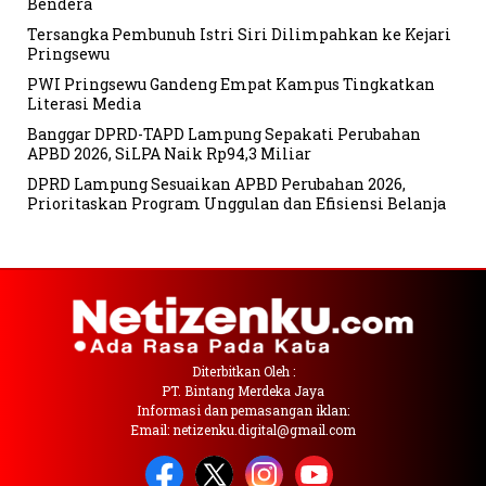
Bendera
Tersangka Pembunuh Istri Siri Dilimpahkan ke Kejari
Pringsewu
PWI Pringsewu Gandeng Empat Kampus Tingkatkan
Literasi Media
Banggar DPRD-TAPD Lampung Sepakati Perubahan
APBD 2026, SiLPA Naik Rp94,3 Miliar
DPRD Lampung Sesuaikan APBD Perubahan 2026,
Prioritaskan Program Unggulan dan Efisiensi Belanja
Diterbitkan Oleh :
PT. Bintang Merdeka Jaya
Informasi dan pemasangan iklan:
Email: netizenku.digital@gmail.com