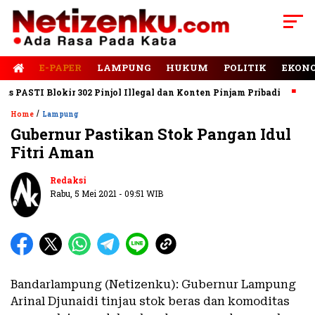
E-PAPER
LAMPUNG
HUKUM
POLITIK
EKON
ASTI Blokir 302 Pinjol Illegal dan Konten Pinjam Pribadi
Jalan
/
Home
Lampung
Gubernur Pastikan Stok Pangan Idul
Fitri Aman
Redaksi
Rabu, 5 Mei 2021 - 09:51 WIB
Bandarlampung (Netizenku): Gubernur Lampung
Arinal Djunaidi tinjau stok beras dan komoditas