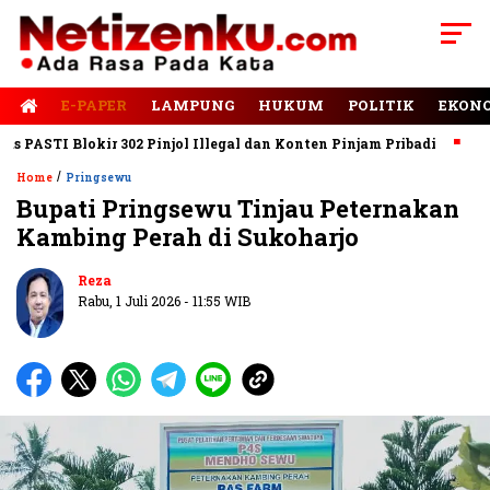
E-PAPER
LAMPUNG
HUKUM
POLITIK
EKON
STI Blokir 302 Pinjol Illegal dan Konten Pinjam Pribadi
Jalan 
/
Home
Pringsewu
Bupati Pringsewu Tinjau Peternakan
Kambing Perah di Sukoharjo
Reza
Rabu, 1 Juli 2026 - 11:55 WIB