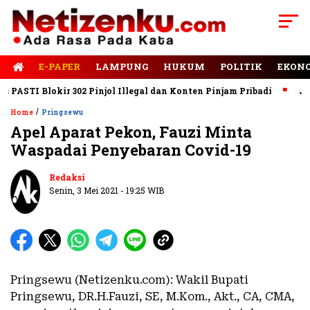
E-PAPER
LAMPUNG
HUKUM
POLITIK
EKON
STI Blokir 302 Pinjol Illegal dan Konten Pinjam Pribadi
Jalan 
/
Home
Pringsewu
Apel Aparat Pekon, Fauzi Minta
Waspadai Penyebaran Covid-19
Redaksi
Senin, 3 Mei 2021 - 19:25 WIB
Pringsewu (Netizenku.com): Wakil Bupati
Pringsewu, DR.H.Fauzi, SE, M.Kom., Akt., CA, CMA,