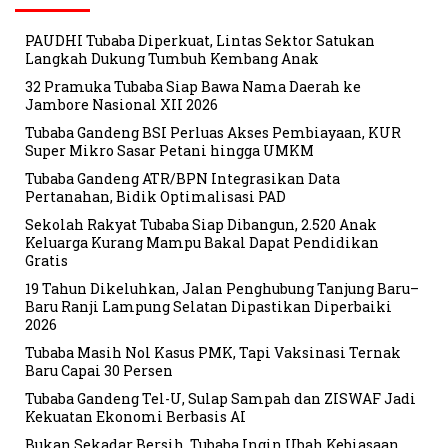
PAUDHI Tubaba Diperkuat, Lintas Sektor Satukan
Langkah Dukung Tumbuh Kembang Anak
32 Pramuka Tubaba Siap Bawa Nama Daerah ke
Jambore Nasional XII 2026
Tubaba Gandeng BSI Perluas Akses Pembiayaan, KUR
Super Mikro Sasar Petani hingga UMKM
Tubaba Gandeng ATR/BPN Integrasikan Data
Pertanahan, Bidik Optimalisasi PAD
Sekolah Rakyat Tubaba Siap Dibangun, 2.520 Anak
Keluarga Kurang Mampu Bakal Dapat Pendidikan
Gratis
19 Tahun Dikeluhkan, Jalan Penghubung Tanjung Baru–
Baru Ranji Lampung Selatan Dipastikan Diperbaiki
2026
Tubaba Masih Nol Kasus PMK, Tapi Vaksinasi Ternak
Baru Capai 30 Persen
Tubaba Gandeng Tel-U, Sulap Sampah dan ZISWAF Jadi
Kekuatan Ekonomi Berbasis AI
Bukan Sekadar Bersih, Tubaba Ingin Ubah Kebiasaan