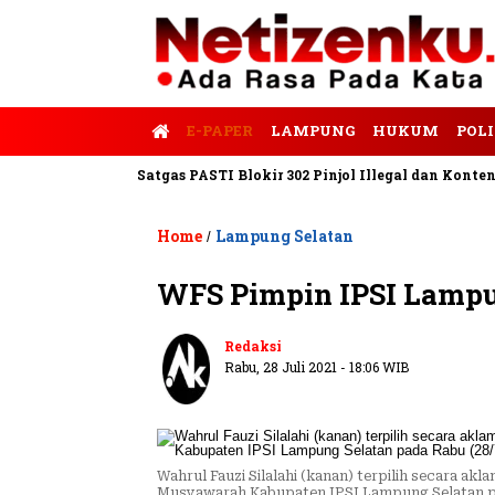
E-PAPER
LAMPUNG
HUKUM
POLI
is Tempo
Satgas PASTI Blokir 302 Pinjol Illegal dan Konten Pinj
Home
Lampung Selatan
/
WFS Pimpin IPSI Lampu
Redaksi
Rabu, 28 Juli 2021 - 18:06 WIB
Wahrul Fauzi Silalahi (kanan) terpilih secara ak
Musyawarah Kabupaten IPSI Lampung Selatan pa