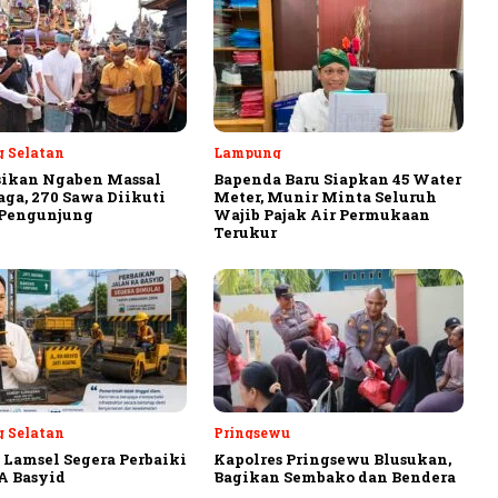
 Selatan
Lampung
sikan Ngaben Massal
Bapenda Baru Siapkan 45 Water
aga, 270 Sawa Diikuti
Meter, Munir Minta Seluruh
 Pengunjung
Wajib Pajak Air Permukaan
Terukur
 Selatan
Pringsewu
Lamsel Segera Perbaiki
Kapolres Pringsewu Blusukan,
A Basyid
Bagikan Sembako dan Bendera