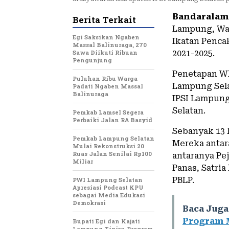
Bandaralam
Berita Terkait
Lampung, Wah
Egi Saksikan Ngaben
Ikatan Pencak
Massal Balinuraga, 270
Sawa Diikuti Ribuan
2021-2025.
Pengunjung
Penetapan W
Puluhan Ribu Warga
Lampung Sela
Padati Ngaben Massal
Balinuraga
IPSI Lampung
Selatan.
Pemkab Lamsel Segera
Perbaiki Jalan RA Basyid
Sebanyak 13 
Pemkab Lampung Selatan
Mereka antara
Mulai Rekonstruksi 20
Ruas Jalan Senilai Rp100
antaranya Pe
Miliar
Panas, Satria
PBLP.
PWI Lampung Selatan
Apresiasi Podcast KPU
sebagai Media Edukasi
Demokrasi
Baca Juga
Program 
Bupati Egi dan Kajati
Lampung Tinjau Program