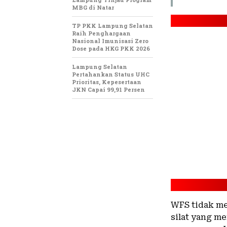
MBG di Natar
TP PKK Lampung Selatan
Raih Penghargaan
Nasional Imunisasi Zero
Dose pada HKG PKK 2026
Lampung Selatan
Pertahankan Status UHC
Prioritas, Kepesertaan
JKN Capai 99,91 Persen
WFS tidak me
silat yang m