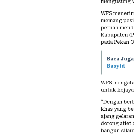
mengusung WF
WFS menerima
memang pesila
pernah menda
Kabupaten (P
pada Pekan Ol
Baca Juga
Basyid
WFS mengatak
untuk kejaya
“Dengan berb
khas yang ber
ajang gelara
dorong atlet 
bangun silau