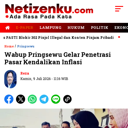
E-PAPER
LAMPUNG
HUKUM
POLITIK
EKON
ASTI Blokir 302 Pinjol Illegal dan Konten Pinjam Pribadi
Jalan
/
Home
Pringsewu
Wabup Pringsewu Gelar Penetrasi
Pasar Kendalikan Inflasi
Reza
Kamis, 9 Juli 2026 - 11:16 WIB