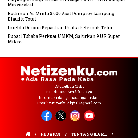
Masyarakat
Budiman As Minta 8.000 Aset Pemprov Lampung
Diaudit Total
Imelda Dorong Kepastian Usaha Peternak Telur
Bupati Tubaba Perkuat UMKM, Salurkan KUR Super
Mikro
Diterbitkan Oleh :
PT. Bintang Merdeka Jaya
Informasi dan pemasangan iklan:
Email: netizenku.digital@gmail.com
REDAKSI
TENTANG KAMI