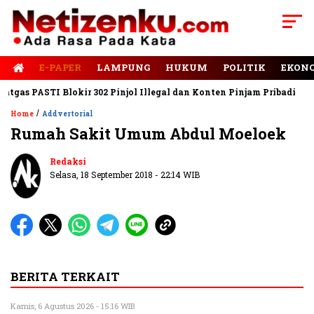
E-PAPER
LAMPUNG
HUKUM
POLITIK
EKON
gas PASTI Blokir 302 Pinjol Illegal dan Konten Pinjam Pribadi
J
/
Home
Addvertorial
Rumah Sakit Umum Abdul Moeloek
Redaksi
Selasa, 18 September 2018 - 22:14 WIB
BERITA TERKAIT
Kamis, 6 Agustus 2026 - 15:16 WIB