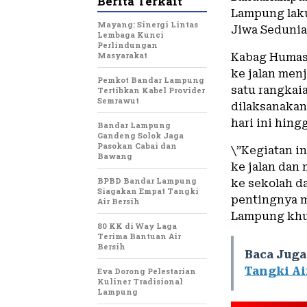
Berita Terkait
Lampung laku
Mayang: Sinergi Lintas
Jiwa Sedunia
Lembaga Kunci
Perlindungan
Masyarakat
Kabag Humas 
ke jalan menj
Pemkot Bandar Lampung
satu rangkai
Tertibkan Kabel Provider
Semrawut
dilaksanakan
hari ini hin
Bandar Lampung
Gandeng Solok Jaga
Pasokan Cabai dan
\”Kegiatan in
Bawang
ke jalan dan
BPBD Bandar Lampung
ke sekolah d
Siagakan Empat Tangki
pentingnya 
Air Bersih
Lampung khu
80 KK di Way Laga
Terima Bantuan Air
Bersih
Baca Juga
Tangki Ai
Eva Dorong Pelestarian
Kuliner Tradisional
Lampung