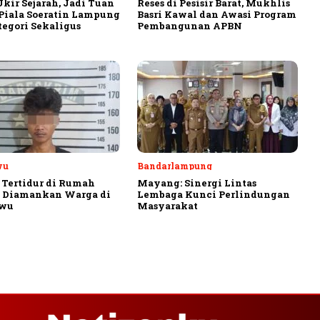
Ukir Sejarah, Jadi Tuan
Reses di Pesisir Barat, Mukhlis
iala Soeratin Lampung
Basri Kawal dan Awasi Program
tegori Sekaligus
Pembangunan APBN
wu
Bandarlampung
 Tertidur di Rumah
Mayang: Sinergi Lintas
, Diamankan Warga di
Lembaga Kunci Perlindungan
ewu
Masyarakat