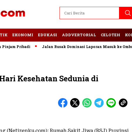
TIK
EKONOMI
EDUKASI
ADDVERTORIAL
CELOTEH
KO
am Pribadi
Jalan Rusak Dominasi Laporan Masuk ke Ombudsm
ari Kesehatan Sedunia di
g (Netizenku.com): Rumah Sakit Jiwa (RSJ) Provinsi