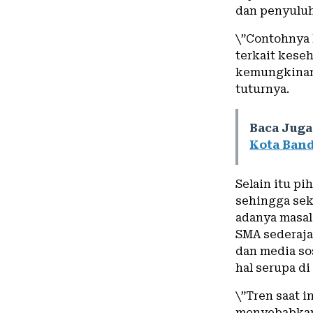
dan penyuluh
\”Contohnya
terkait keseh
kemungkinan 
tuturnya.
Baca Juga
Kota Ban
Selain itu p
sehingga sek
adanya masal
SMA sederaja
dan media so
hal serupa d
\”Tren saat 
menyebabkan 