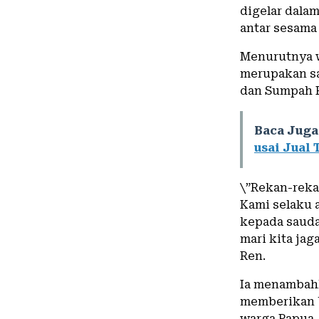
digelar dala
antar sesama
Menurutnya w
merupakan sa
dan Sumpah P
Baca Juga
usai Jual
\”Rekan-rekan
Kami selaku 
kepada sauda
mari kita jag
Ren.
Ia menambahk
memberikan b
warga Papua