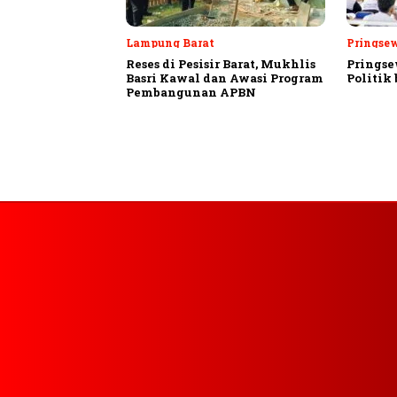
Lampung Barat
Pringse
Reses di Pesisir Barat, Mukhlis
Pringse
Basri Kawal dan Awasi Program
Politik
Pembangunan APBN