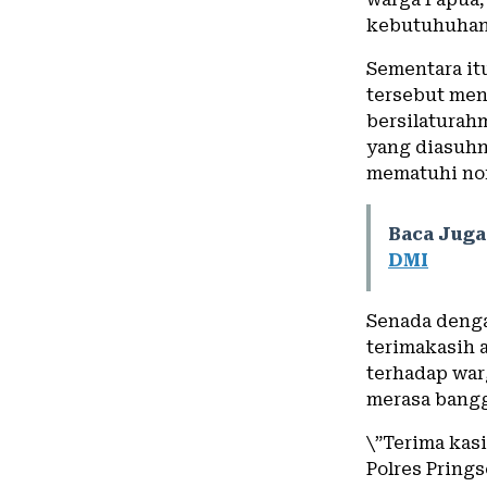
kebutuhuhan 
Sementara it
tersebut men
bersilaturah
yang diasuhn
mematuhi nor
Baca Juga
DMI
Senada denga
terimakasih 
terhadap war
merasa bangg
\”Terima kas
Polres Pring