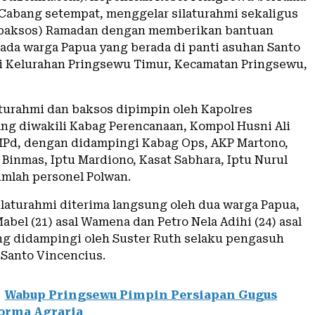
Cabang setempat, menggelar silaturahmi sekaligus
 (baksos) Ramadan dengan memberikan bantuan
da warga Papua yang berada di panti asuhan Santo
i Kelurahan Pringsewu Timur, Kecamatan Pringsewu,
aturahmi dan baksos dipimpin oleh Kapolres
ng diwakili Kabag Perencanaan, Kompol Husni Ali
 MPd, dengan didampingi Kabag Ops, AKP Martono,
Binmas, Iptu Mardiono, Kasat Sabhara, Iptu Nurul
umlah personel Polwan.
laturahmi diterima langsung oleh dua warga Papua,
abel (21) asal Wamena dan Petro Nela Adihi (24) asal
ng didampingi oleh Suster Ruth selaku pengasuh
 Santo Vincencius.
Wabup Pringsewu Pimpin Persiapan Gugus
orma Agraria