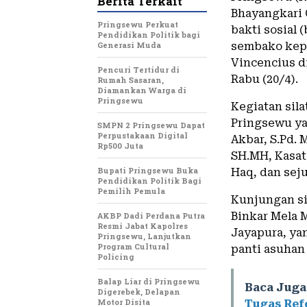
Berita Terkait
Bhayangkari 
Pringsewu Perkuat
bakti sosial
Pendidikan Politik bagi
Generasi Muda
sembako kepa
Vincencius d
Pencuri Tertidur di
Rabu (20/4).
Rumah Sasaran,
Diamankan Warga di
Pringsewu
Kegiatan sil
Pringsewu ya
SMPN 2 Pringsewu Dapat
Perpustakaan Digital
Akbar, S.Pd.
Rp500 Juta
SH.MH, Kasat 
Bupati Pringsewu Buka
Haq, dan sej
Pendidikan Politik Bagi
Pemilih Pemula
Kunjungan si
Binkar Mela M
AKBP Dadi Perdana Putra
Resmi Jabat Kapolres
Jayapura, ya
Pringsewu, Lanjutkan
Program Cultural
panti asuhan
Policing
Balap Liar di Pringsewu
Baca Juga
Digerebek, Delapan
Motor Disita
Tugas Ref