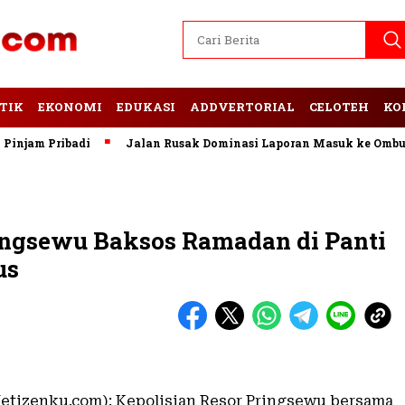
TIK
EKONOMI
EDUKASI
ADDVERTORIAL
CELOTEH
KO
m Pribadi
Jalan Rusak Dominasi Laporan Masuk ke Ombudsma
ingsewu Baksos Ramadan di Panti
us
etizenku.com): Kepolisian Resor Pringsewu bersama