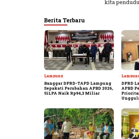
kita pendudu
Berita Terbaru
Lampung
Lampun
Banggar DPRD-TAPD Lampung
DPRD L
Sepakati Perubahan APBD 2026,
APBD Pe
SiLPA Naik Rp94,3 Miliar
Priorit
Unggula