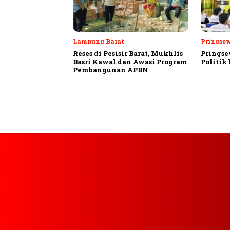
Lampung Barat
Pringse
Reses di Pesisir Barat, Mukhlis
Pringse
Basri Kawal dan Awasi Program
Politik
Pembangunan APBN