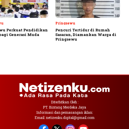
wu
Pringsewu
wu Perkuat Pendidikan
Pencuri Tertidur di Rumah
 bagi Generasi Muda
Sasaran, Diamankan Warga di
Pringsewu
Diterbitkan Oleh :
PT. Bintang Merdeka Jaya
Informasi dan pemasangan iklan:
Email: netizenku.digital@gmail.com