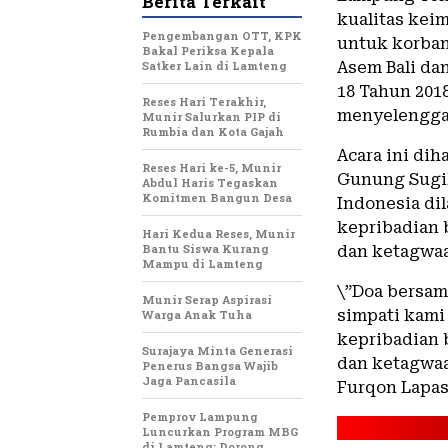
Berita Terkait
kualitas kei
Pengembangan OTT, KPK
untuk korban
Bakal Periksa Kepala
Satker Lain di Lamteng
Asem Bali da
18 Tahun 201
Reses Hari Terakhir,
menyelenggar
Munir Salurkan PIP di
Rumbia dan Kota Gajah
Acara ini dih
Reses Hari ke-5, Munir
Gunung Sugih
Abdul Haris Tegaskan
Komitmen Bangun Desa
Indonesia di
kepribadian 
Hari Kedua Reses, Munir
Bantu Siswa Kurang
dan ketagwa
Mampu di Lamteng
\”Doa bersam
Munir Serap Aspirasi
simpati kami
Warga Anak Tuha
kepribadian 
Surajaya Minta Generasi
dan ketagwaa
Penerus Bangsa Wajib
Jaga Pancasila
Furqon Lapas,
Pemprov Lampung
Luncurkan Program MBG
di Lamteng: Dorong