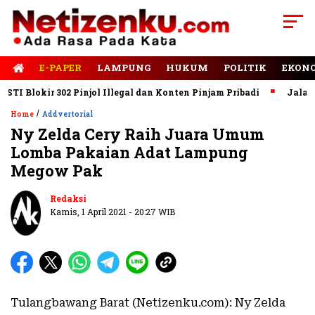
E-PAPER
LAMPUNG
HUKUM
POLITIK
EKON
 Blokir 302 Pinjol Illegal dan Konten Pinjam Pribadi
Jalan Rus
/
Home
Addvertorial
Ny Zelda Cery Raih Juara Umum
Lomba Pakaian Adat Lampung
Megow Pak
Redaksi
Kamis, 1 April 2021 - 20:27 WIB
Tulangbawang Barat (Netizenku.com): Ny Zelda