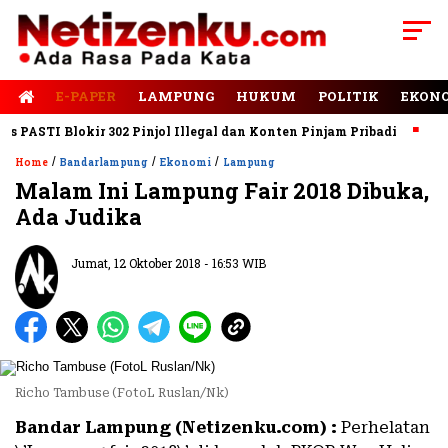
E-PAPER
LAMPUNG
HUKUM
POLITIK
EKON
ASTI Blokir 302 Pinjol Illegal dan Konten Pinjam Pribadi
Jalan
/
/
/
Home
Bandarlampung
Ekonomi
Lampung
Malam Ini Lampung Fair 2018 Dibuka,
Ada Judika
Jumat, 12 Oktober 2018 - 16:53 WIB
Richo Tambuse (FotoL Ruslan/Nk)
Bandar Lampung (Netizenku.com) :
Perhelatan